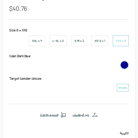
$40.76
Size:
0 = XXS
4 = XXL
3 = L-XL
2 = S-M
1 = XS-S
0 = XXS
Color:
Dark Blue
Target Gender:
Unisex
Unisex
دليل المقاسات
التسليم والإعادة
الكمية