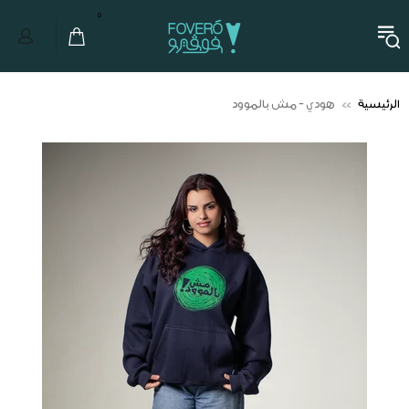
0
الرئيسية
هودي - مش بالموود