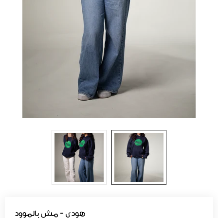
هودي - مش بالموود