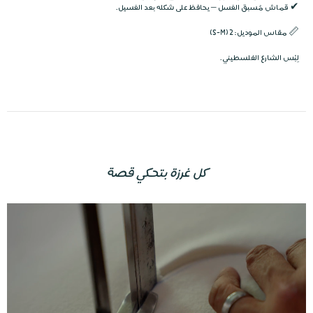
✔
قماش مُسبق الغسل
– يحافظ على شكله بعد الغسيل.
📏
مقاس الموديل: 2 (S-M)
لِبْس الشارع الفلسطيني.
كل غرزة بتحكي قصة