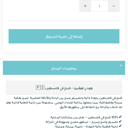
إضافة إلى حقيبة التسوق
معلومات المنتج
هودي فوڤيرو – صُنع في فلسطين 🇵🇸
صُنع في
فلسطين
بجودة عالية وتصميم يجمع بين
الراحة والأناقة العصرية
. تتميز بقصّة
مريحة وفضفاضة، مما يجعلها مثالية للارتداء اليومي. مصنوعة من
خامة قطنية فاخرة
توفر
لك الدفء والراحة مع الحفاظ على مظهرها الأنيق.
✔
100% صُنع في فلسطين
– بفخر من مشاغلنا المحلية.
✔
تصميم واسع ومريح
– لمظهر عصري وسهولة في الحركة.
✔
خامة قطنية عالية الجودة
– ناعمة، مريحة، ومتينة.