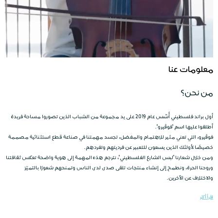
معلومات عنا
من نحن؟
أول براند فلسطيني أُسِّس عام
2019
على يد مجموعة من الشباب الذين تصوروا مساحة فريدة
أطلقوا عليها اسم
"فوڤيرو"
.
فوڤيرو، التي تعني مثير للاهتمام والمفضل، تجسد مهمتنا في صناعة قطع استثنائية مصممة
خصيصًا لأولئك الذين يسعون للتعبير عن فرديتهم وتفردهم.
ومن خلال شعارنا
"لبس الشارع الفلسطيني"
، نترجم هذه المهمة إلى هوية واضحة تعكس ثقافتنا
وروحنا الحرة، ونطمح إلى إنشاء منتجات تلقى صدى لدى الناس وتمنحهم شعورًا بالتميّز
والاختلاف عن الآخرين.
اقرأ أكثر