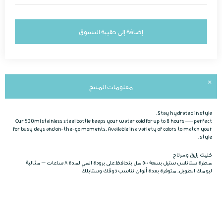
إضافة إلى حقيبة التسوق
معلومات المنتج
Stay hydrated in style.
Our 500ml stainless steel bottle keeps your water cold for up to 8 hours — perfect
for busy days and on-the-go moments. Available in a variety of colors to match your
style.
خليك رايق ومرتاح
مطرة ستانلس ستيل بسعة ٥٠٠ مل بتحافظ على برودة المي لمدة ٨ ساعات – مثالية
ليومك الطويل. متوفرة بعدة ألوان تناسب ذوقك وستايلك